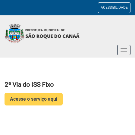
ACESSIBILIDADE
Toggl
navig
2ª Via do ISS Fixo
Acesse o serviço aqui