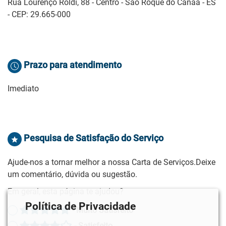
Rua Lourenço Roldi, 88 - Centro - São Roque do Canaã - ES
- CEP: 29.665-000
Prazo para atendimento
Imediato
Pesquisa de Satisfação do Serviço
Ajude-nos a tornar melhor a nossa Carta de Serviços.Deixe
um comentário, dúvida ou sugestão.
Em geral, esta página te ajudou?
Política de Privacidade
- Muito Satisfeito
- Satisfeito