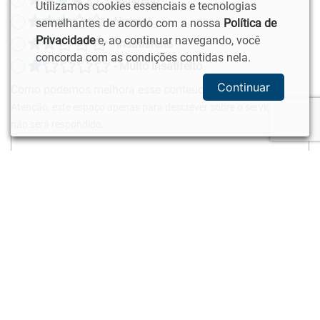
Utilizamos cookies essenciais e tecnologias
- Normal
semelhantes de acordo com a nossa
Política de
Privacidade
e, ao continuar navegando, você
- Insatisfeito
concorda com as condições contidas nela.
- Muito Insatifeito
Continuar
Como podemos melhora esse conteúdo?
Atenção, este espaço apenas para descrever sobre o serviço, pois,
não será respondido.
Enviar Pesquisa