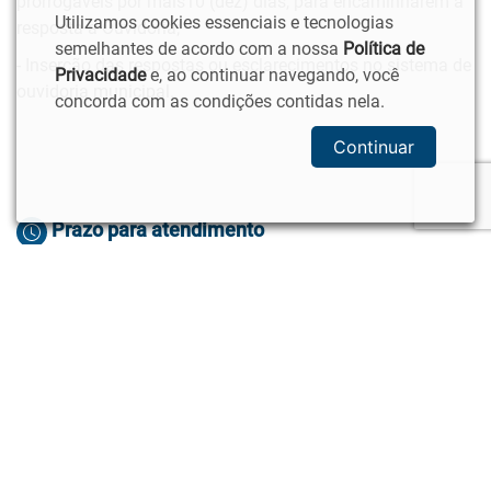
prorrogáveis por mais10 (dez) dias, para encaminharem a
Utilizamos cookies essenciais e tecnologias
resposta a Ouvidoria;
semelhantes de acordo com a nossa
Política de
- Inserção das respostas ou esclarecimentos no sistema de
Privacidade
e, ao continuar navegando, você
ouvidoria municipal.
concorda com as condições contidas nela.
Continuar
Prazo para atendimento
Até 20 (vinte) dias, prorrogáveis por mais10 (dez) dias.
Dependendo da solicitação.
Pesquisa de Satisfação do Serviço