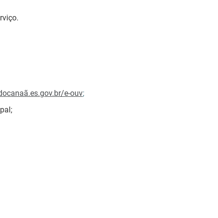
rviço.
ocanaã.es.gov.br/e-ouv
;
pal;