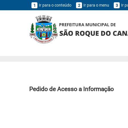
Ir para o conteúdo
Ir para o menu
Ir 
1
2
3
Pedido de Acesso a Informação