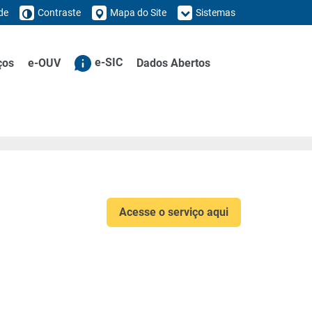
de
Contraste
Mapa do Site
Sistemas
e-SIC
ços
e-OUV
Dados Abertos
Acesse o serviço aqui