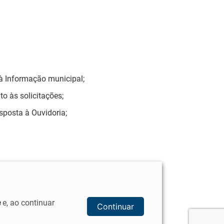
 à Informação municipal;
o às solicitações;
esposta à Ouvidoria;
e
e, ao continuar
Continuar