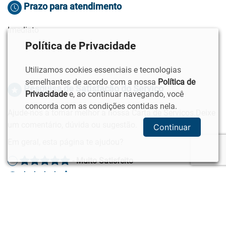
Prazo para atendimento
Imediato
Política de Privacidade
Utilizamos cookies essenciais e tecnologias
semelhantes de acordo com a nossa
Política de
Pesquisa de Satisfação do Serviço
Privacidade
e, ao continuar navegando, você
concorda com as condições contidas nela.
Ajude-nos a tornar melhor a nossa Carta de Serviços.Deixe
um comentário, dúvida ou sugestão.
Continuar
Em geral, esta página te ajudou?
- Muito Satisfeito
- Satisfeito
- Normal
- Insatisfeito
- Muito Insatifeito