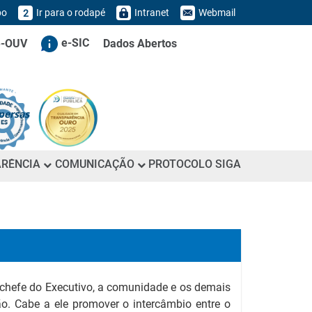
po
Ir para o rodapé
Intranet
Webmail
2
e-SIC
e-OUV
Dados Abertos
persas
ARÊNCIA
COMUNICAÇÃO
PROTOCOLO SIGA
o chefe do Executivo, a comunidade e os demais
. Cabe a ele promover o intercâmbio entre o