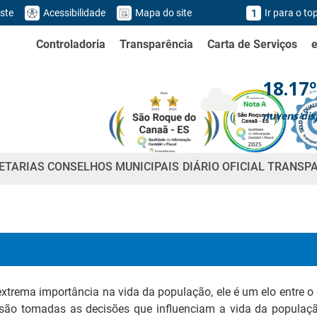
ste
Acessibilidade
Mapa do site
Ir para o to
1
Controladoria
Transparência
Carta de Serviços
18.17º
nuvens dis
ETARIAS
CONSELHOS MUNICIPAIS
DIÁRIO OFICIAL
TRANSP
xtrema importância na vida da população, ele é um elo entre 
são tomadas as decisões que influenciam a vida da população